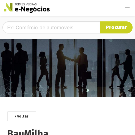
Procurar
‹ voltar
BauMilha