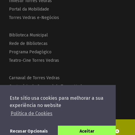
Investir Torres Vedras
Portal da Mobilidade
Torres Vedras e-Negócios
Biblioteca Municipal
Rede de Bibliotecas
Programa Pedagógico
Teatro-Cine Torres Vedras
Carnaval de Torres Vedras
Centenário do Carnaval de Torres Vedras
Festas de Torres Vedras
Este sítio usa cookies para melhorar a sua
Acordeões do Mundo
experiência no website
Política de Cookies
Enviar pedido de orçamento
Recusar Opcionais
Aceitar