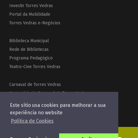
Investir Torres Vedras
Portal da Mobilidade
Torres Vedras e-Negócios
Biblioteca Municipal
Rede de Bibliotecas
Programa Pedagógico
Teatro-Cine Torres Vedras
Carnaval de Torres Vedras
Centenário do Carnaval de Torres Vedras
Festas de Torres Vedras
Este sítio usa cookies para melhorar a sua
Acordeões do Mundo
experiência no website
Política de Cookies