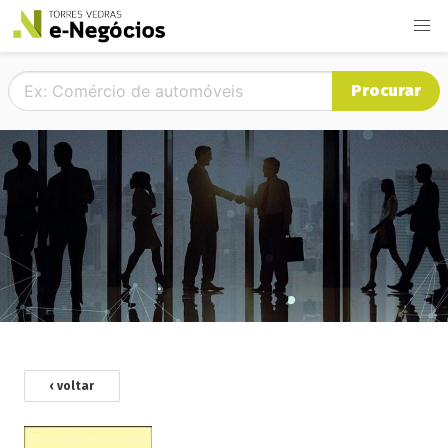
Procurar
‹ voltar