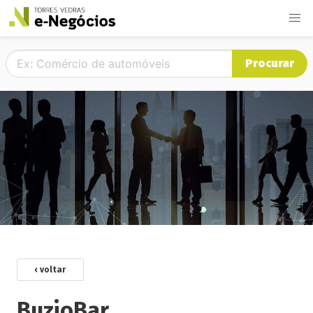
Procurar
‹ voltar
BuzioBar