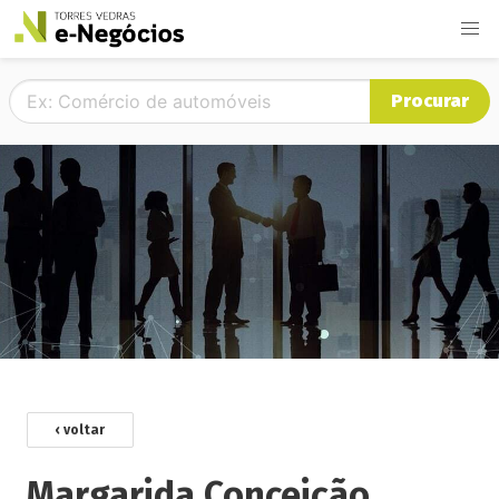
Procurar
‹ voltar
Margarida Conceição