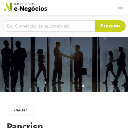
Procurar
‹ voltar
Pancrisp