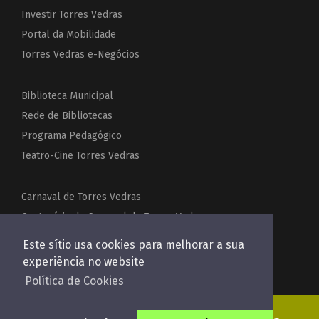
Investir Torres Vedras
Portal da Mobilidade
Torres Vedras e-Negócios
Biblioteca Municipal
Rede de Bibliotecas
Programa Pedagógico
Teatro-Cine Torres Vedras
Carnaval de Torres Vedras
Centenário do Carnaval de Torres Vedras
Festas de Torres Vedras
Este sítio usa cookies para melhorar a sua
Acordeões do Mundo
experiência no website
Política de Cookies