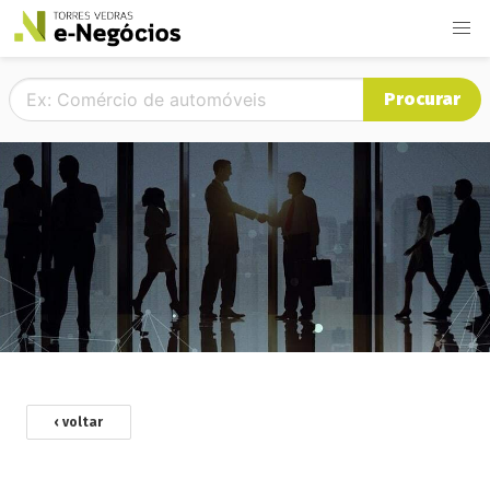
Procurar
‹ voltar