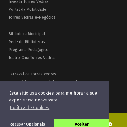
Investir Torres Vedras
Portal da Mobilidade
Torres Vedras e-Negócios
Biblioteca Municipal
Rede de Bibliotecas
Programa Pedagógico
Teatro-Cine Torres Vedras
Carnaval de Torres Vedras
Centenário do Carnaval de Torres Vedras
Festas de Torres Vedras
Este sítio usa cookies para melhorar a sua
Acordeões do Mundo
experiência no website
Política de Cookies
Enviar pedido de orçamento
Recusar Opcionais
Aceitar