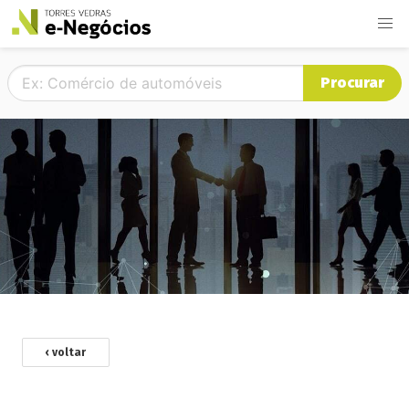
Procurar
‹ voltar