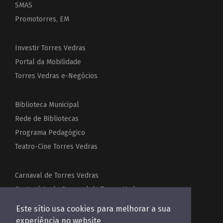
SMAS
Promotorres, EM
Investir Torres Vedras
Portal da Mobilidade
Torres Vedras e-Negócios
Biblioteca Municipal
Rede de Bibliotecas
Programa Pedagógico
Teatro-Cine Torres Vedras
Carnaval de Torres Vedras
Centenário do Carnaval de Torres Vedras
Festas de Torres Vedras
Este sítio usa cookies para melhorar a sua
Acordeões do Mundo
experiência no website