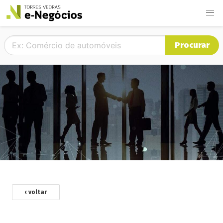
Procurar
‹ voltar