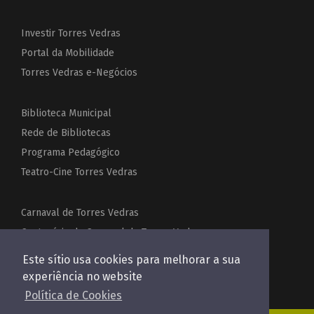
Investir Torres Vedras
Portal da Mobilidade
Torres Vedras e-Negócios
Biblioteca Municipal
Rede de Bibliotecas
Programa Pedagógico
Teatro-Cine Torres Vedras
Carnaval de Torres Vedras
Centenário do Carnaval de Torres Vedras
Festas de Torres Vedras
Este sítio usa cookies para melhorar a sua
Acordeões do Mundo
experiência no website
Política de Cookies