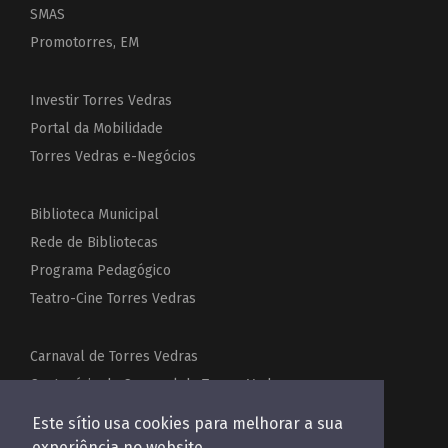
SMAS
Promotorres, EM
Investir Torres Vedras
Portal da Mobilidade
Torres Vedras e-Negócios
Biblioteca Municipal
Rede de Bibliotecas
Programa Pedagógico
Teatro-Cine Torres Vedras
Carnaval de Torres Vedras
Centenário do Carnaval de Torres Vedras
Festas de Torres Vedras
Este sítio usa cookies para melhorar a sua
Acordeões do Mundo
experiência no website