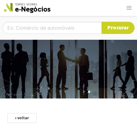
Procurar
‹ voltar