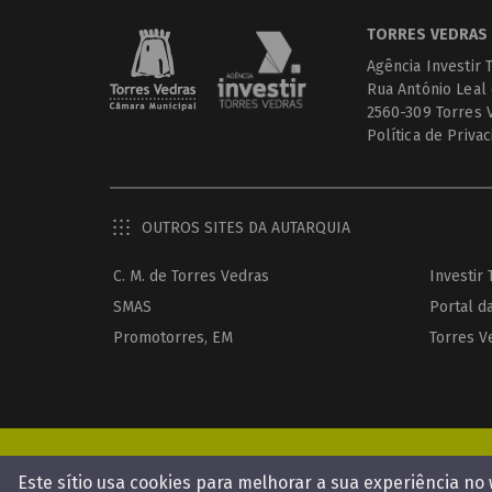
TORRES VEDRAS 
Agência Investir 
Rua António Leal
2560-309 Torres 
Política de Priva
OUTROS SITES DA AUTARQUIA
C. M. de Torres Vedras
Investir
SMAS
Portal d
Promotorres, EM
Torres V
Este sítio usa cookies para melhorar a sua experiência no