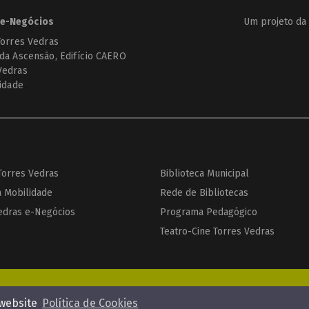
e-Negócios
Um projeto da
Torres Vedras
 da Ascensão, Edifício CAERO
Vedras
cidade
 Torres Vedras
Biblioteca Municipal
a Mobilidade
Rede de Bibliotecas
edras e-Negócios
Programa Pedagógico
Teatro-Cine Torres Vedras
Enviar pedido de orçamento
 website
Política de Cookies