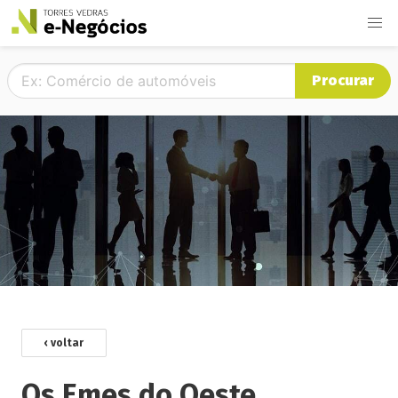
Procurar
‹ voltar
Os Emes do Oeste