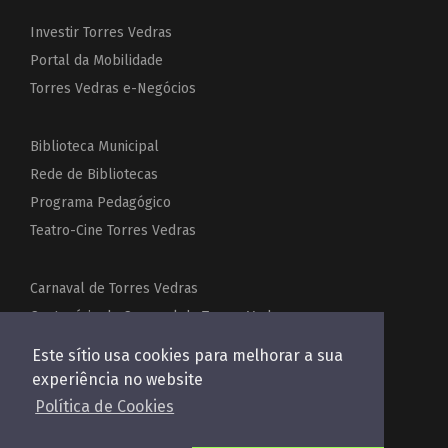
Investir Torres Vedras
Portal da Mobilidade
Torres Vedras e-Negócios
Biblioteca Municipal
Rede de Bibliotecas
Programa Pedagógico
Teatro-Cine Torres Vedras
Carnaval de Torres Vedras
Centenário do Carnaval de Torres Vedras
Festas de Torres Vedras
Este sítio usa cookies para melhorar a sua
Acordeões do Mundo
experiência no website
Política de Cookies