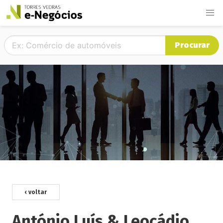
Procurar
‹ voltar
António Luís & Leocádio