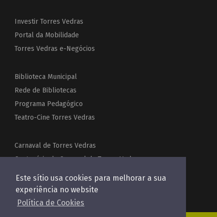
Investir Torres Vedras
Portal da Mobilidade
Torres Vedras e-Negócios
Biblioteca Municipal
Rede de Bibliotecas
Programa Pedagógico
Teatro-Cine Torres Vedras
Carnaval de Torres Vedras
Centenário do Carnaval de Torres Vedras
Festas de Torres Vedras
Este sítio usa cookies para melhorar a sua
Acordeões do Mundo
experiência no website
Política de Cookies