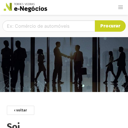
Procurar
‹ voltar
Soi