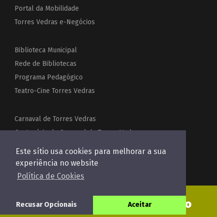
Portal da Mobilidade
Torres Vedras e-Negócios
Biblioteca Municipal
Rede de Bibliotecas
Programa Pedagógico
Teatro-Cine Torres Vedras
Carnaval de Torres Vedras
Centenário do Carnaval de Torres Vedras
Festas de Torres Vedras
Este sítio usa cookies para melhorar a sua
Acordeões do Mundo
experiência no website
Política de Cookies
Enviar pedido de orçamento
Recusar Opcionais
Aceitar