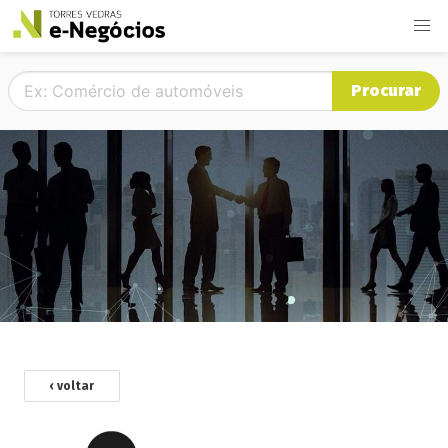
Procurar
‹ voltar