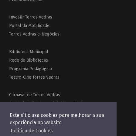
Investir Torres Vedras
Portal da Mobilidade
Torres Vedras e-Negócios
Biblioteca Municipal
Rede de Bibliotecas
Programa Pedagógico
Teatro-Cine Torres Vedras
Carnaval de Torres Vedras
Centenário do Carnaval de Torres Vedras
Festas de Torres Vedras
Este sítio usa cookies para melhorar a sua
Acordeões do Mundo
experiência no website
Política de Cookies