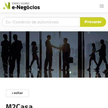
Procurar
‹ voltar
M2Casa