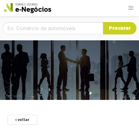
Procurar
‹ voltar