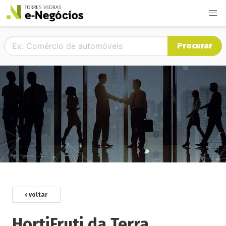
Procurar
‹ voltar
HortiFruti da Terra