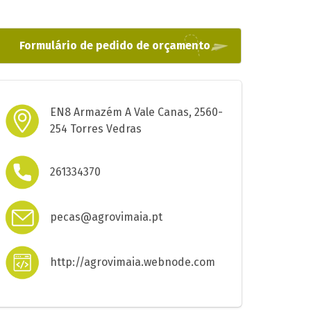
Formulário de pedido de orçamento
EN8 Armazém A Vale Canas, 2560-
254 Torres Vedras
261334370
pecas@agrovimaia.pt
http://agrovimaia.webnode.com