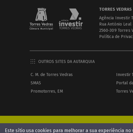
TORRES VEDRAS 
Agência Investir 
Rua António Leal
2560-309 Torres 
Política de Priva
OUTROS SITES DA AUTARQUIA
C. M. de Torres Vedras
Investir
SMAS
Portal d
Promotorres, EM
Torres V
Este sítio usa cookies para melhorar a sua experiência no