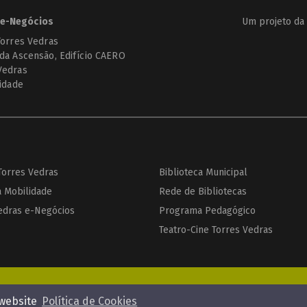
e-Negócios
Um projeto da
Torres Vedras
 da Ascensão, Edifício CAERO
Vedras
cidade
 Torres Vedras
Biblioteca Municipal
a Mobilidade
Rede de Bibliotecas
edras e-Negócios
Programa Pedagógico
Teatro-Cine Torres Vedras
Enviar pedido de orçamento
 website
Política de Cookies