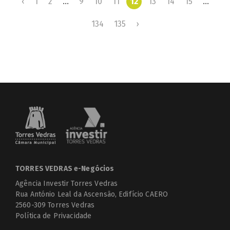
‹
1
2
...
9
10
11
12
13
14
15
...
134
135
›
TORRES VEDRAS e-Negócios
Agência Investir Torres Vedras
Rua António Leal da Ascensão, Edifício CAERO
2560-309 Torres Vedras
Política de Privacidade