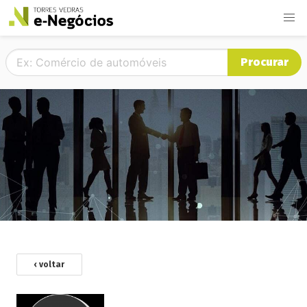
Procurar
‹ voltar