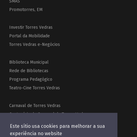
SMAS
Promotorres, EM
Investir Torres Vedras
Portal da Mobilidade
Torres Vedras e-Negócios
Biblioteca Municipal
Rede de Bibliotecas
Programa Pedagógico
Teatro-Cine Torres Vedras
Carnaval de Torres Vedras
Centenário do Carnaval de Torres Vedras
Festas de Torres Vedras
Este sítio usa cookies para melhorar a sua
Acordeões do Mundo
experiência no website