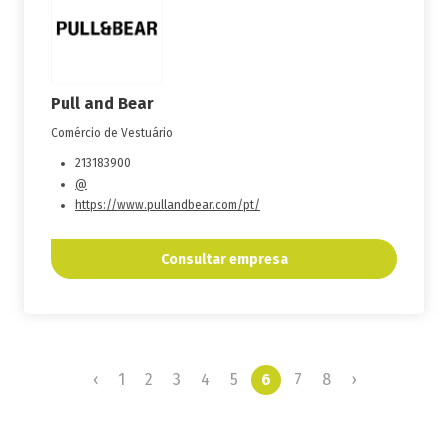
Pull and Bear
Comércio de Vestuário
213183900
@
https://www.pullandbear.com/pt/
Consultar empresa
‹
1
2
3
4
5
6
7
8
›