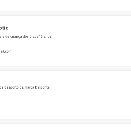
otic
 e de criança dos 0 aos 16 anos.
ail.com
 de desporto da marca Dalponte.