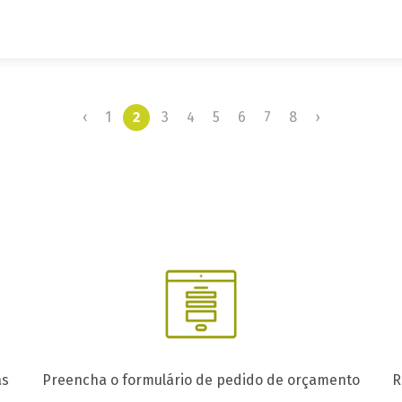
‹
1
2
3
4
5
6
7
8
›
as
Preencha o formulário de pedido de orçamento
R