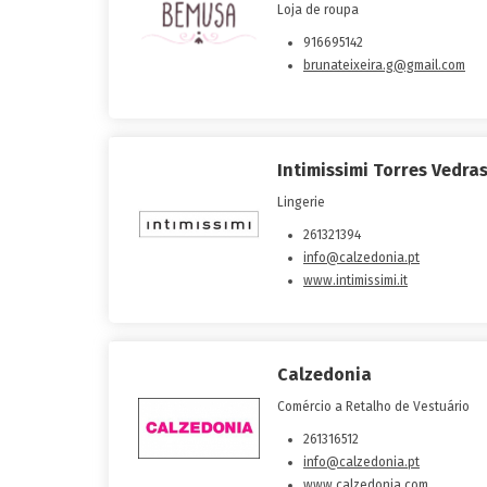
Loja de roupa
916695142
brunateixeira.g@gmail.com
Intimissimi Torres Vedra
Lingerie
261321394
info@calzedonia.pt
www.intimissimi.it
Calzedonia
Comércio a Retalho de Vestuário
261316512
info@calzedonia.pt
www.calzedonia.com