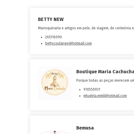
BETTY NEW
Marroquinaria e artigos em pele, de viagem, de cerimónia 
261316090
bettycoulange@hotmail.com
Boutique Maria Cachuch
Porque todas as peças merecem u
910550931
mtudela.mml@hotmail.com
Bemusa