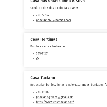
Casa das Solas Cunha & Silva
Comércio de solas e cabedais e afins
261322704
anacunha69@hotmail.com
Casa Hortimat
Pronto a vestir e têxteis lar
261921251
@
Casa Taciano
Retrosaria ( botões, linhas, emblemas, rendas, bordados, fe
261312186
p.taciano.gomes@gmail.com
https://www.casataciano.pt/