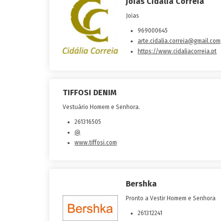
Joias Cidália Correia
Joias
969000645
arte.cidalia.correia@gmail.com
https://www.cidaliacorreia.pt
TIFFOSI DENIM
Vestuário Homem e Senhora.
261316505
@
www.tiffosi.com
Bershka
Pronto a Vestir Homem e Senhora
261312241