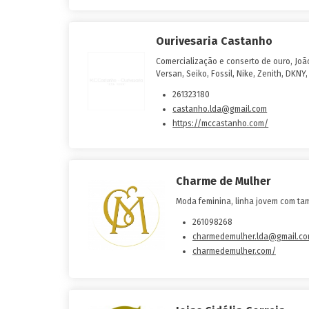
Ourivesaria Castanho
Comercialização e conserto de ouro, João
Versan, Seiko, Fossil, Nike, Zenith, DKNY,
261323180
castanho.lda@gmail.com
https://mccastanho.com/
Charme de Mulher
Moda feminina, linha jovem com tam
261098268
charmedemulher.lda@gmail.c
charmedemulher.com/